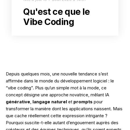
Votre secteur.
Applications web, Extranet / Intranet
Qu'est ce que le
E-commerce.
Guide : SEO et Webflow, la combinaison
Vibe Coding
gagnante pour un site web optimisé
Immobilier.
Développement sur-mesure.
Shopify
SaaS.
TÉLÉCHARGER
Symfony
B2B.
Webflow
B2C.
VOIR TOUT
Depuis quelques mois, une nouvelle tendance s’est
Odoo
affirmée dans le monde du développement logiciel : le
Se former.
“vibe coding”. Plus qu’un simple mot à la mode, ce
Python
Formation IA
concept désigne une approche novatrice, mêlant IA
Vue.js
générative
,
langage naturel
et
prompts
pour
Formation SEO
transformer la manière dont les applications naissent. Mais
Progressive Web App (PWA)
que cache réellement cette expression intrigante ?
Formation Social Media
Pourquoi suscite-t-elle autant d’engouement auprès des
créateurs et des équipes techniques, qu’ils soient experts