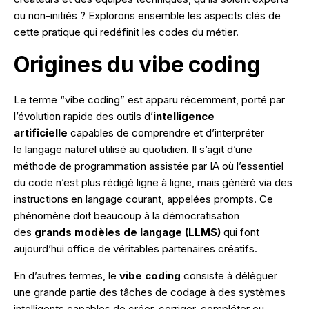
Formation Ads
Marketing digital.
ou non-initiés ? Explorons ensemble les aspects clés de
SEO
Formation Outils
cette pratique qui redéfinit les codes du métier.
Origines du vibe coding
Publicité en ligne
CRM Marketing
NOS RÉALISATIONS
Le terme “vibe coding” est apparu récemment, porté par
l’évolution rapide des outils d’
intelligence
artificielle
capables de comprendre et d’interpréter
Conseil.
le langage naturel utilisé au quotidien. Il s’agit d’une
Stratégie digitale
méthode de programmation assistée par IA où l’essentiel
du code n’est plus rédigé ligne à ligne, mais généré via des
Transformation digitale
instructions en langage courant, appelées prompts. Ce
phénomène doit beaucoup à la démocratisation
UX design
des
grands modèles de langage (LLMS)
qui font
aujourd’hui office de véritables partenaires créatifs.
Intelligence artificielle
En d’autres termes, le
vibe coding
consiste à déléguer
une grande partie des tâches de codage à des systèmes
intelligents capables de créer, corriger, compléter ou