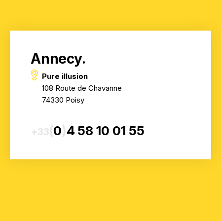
Annecy.
Pure illusion
108 Route de Chavanne
74330 Poisy
(
0
)
4 58 10 01 55
+33