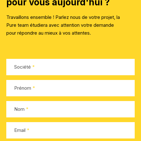
pour vous aujourd'hui ?
Formation Ads
Marketing digital.
SEO
Formation Outils
Travaillons ensemble ! Parlez nous de votre projet, la
Pure team étudiera avec attention votre demande
Publicité en ligne
pour répondre au mieux à vos attentes.
CRM Marketing
NOS RÉALISATIONS
Conseil.
Société
Stratégie digitale
Prénom
Transformation digitale
UX design
Nom
Intelligence artificielle
Email