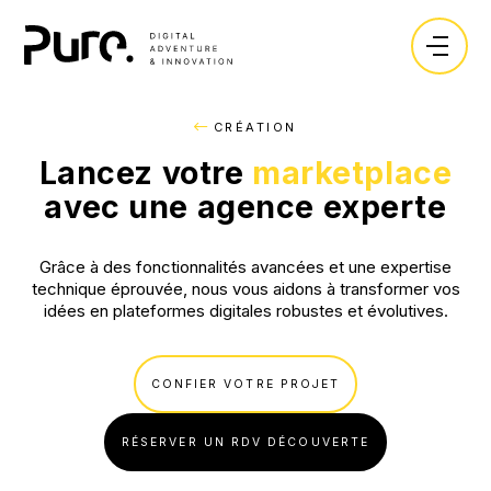
Expertises.
Vos enjeux.
RETOUR
RETOUR
RETOUR
CRÉATION
Création.
Objectifs.
Blog.
L'agence.
Lancez votre
marketplace
Sites vitrines
Lancer un produit ou une marque.
Lexique.
avec une agence experte
Ressources.
Sites Ecommerce
Développer sa visibilité.
Recrutement.
Grâce à des fonctionnalités avancées et une expertise
Marketplace
Collecter des leads.
technique éprouvée, nous vous aidons à transformer vos
idées en plateformes digitales robustes et évolutives.
Les dossiers de nos experts.
CONTACT
Sites immobiliers
Vendre en ligne.
Application SaaS
Centraliser mes données.
Guide : Les 8 étapes pour réussir la création de
CONFIER VOTRE PROJET
votre site web
Logiciels métier
Améliorer mes processus.
RÉSERVER UN RDV DÉCOUVERTE
TÉLÉCHARGER
Intégration d'ERP/CRM