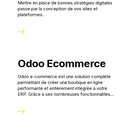
Mettre en place de bonnes stratégies digitales
NOS RÉALISATIONS
passe par la conception de vos sites et
plateformes.
Odoo Ecommerce
Odoo e-commerce est une solution complète
permettant de créer une boutique en ligne
performante et entièrement intégrée à votre
ERP. Grâce à ses nombreuses fonctionnalités,
Odoo simplifie la gestion des produits, des
commandes, du stock et des paiements. Avec
Pure Illusion, bénéficiez d’un site e-commerce
Odoo optimisé pour la conversion et le SEO,
conçu pour offrir une expérience utilisateur
fluide et maximiser vos ventes en ligne.