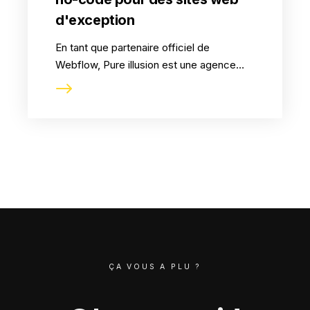
NOS RÉALISATIONS
d'exception
En tant que partenaire officiel de
Webflow, Pure illusion est une agence
web experte qui a mis à profit son savoir-
faire et son expérience approfondie pour
concevoir des sites web uniques et
performants.
ÇA VOUS A PLU ?