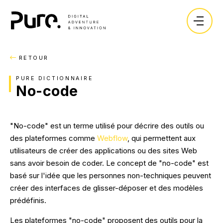
Expertises.
Vos enjeux.
RETOUR
RETOUR
RETOUR
RETOUR
Création.
Objectifs.
Blog.
L'agence.
PURE DICTIONNAIRE
Sites vitrines
Lancer un produit ou une marque.
No-code
Lexique.
Ressources.
Sites Ecommerce
Développer sa visibilité.
Recrutement.
"No-code" est un terme utilisé pour décrire des outils ou
Marketplace
Collecter des leads.
des plateformes comme
Webflow
, qui permettent aux
Les dossiers de nos experts.
CONTACT
Sites immobiliers
Vendre en ligne.
utilisateurs de créer des applications ou des sites Web
sans avoir besoin de coder. Le concept de "no-code" est
Application SaaS
Centraliser mes données.
basé sur l'idée que les personnes non-techniques peuvent
Guide : Les étapes essentielles pour une
transformation digitale réussie
créer des interfaces de glisser-déposer et des modèles
Logiciels métier
Améliorer mes processus.
prédéfinis.
TÉLÉCHARGER
Intégration d'ERP/CRM
Les plateformes "no-code" proposent des outils pour la