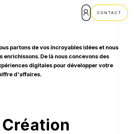
CONTACT
Se former.
Marketing digital.
ous partons de vos incroyables idées et nous
SEO
Formation IA
es enrichissons. De là nous concevons des
ublicité en ligne
Formation SEO
Guide : Réussir son e-commerce
xpériences digitales pour développer votre
avec Shopify
CRM Marketing
Formation Social Media
iffre d'affaires.
Formation Ads
TÉLÉCHARGER
Conseil.
Formation Outils
tratégie digitale
Transformation digitale
Création
UX design
ntelligence artificielle