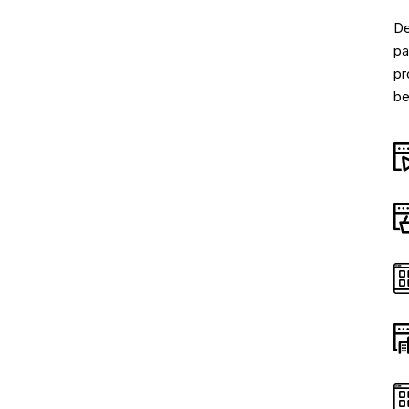
De
pa
pr
be
NOS RÉALISATIONS