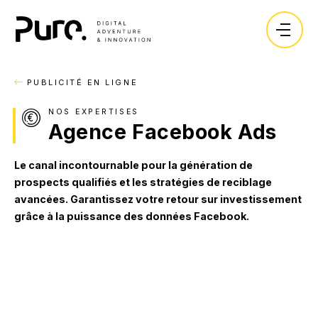
Expertises.
Vos enjeux.
RETOUR
RETOUR
RETOUR
PUBLICITÉ EN LIGNE
Création.
Objectifs.
Blog.
L'agence.
NOS EXPERTISES
Sites vitrines
Lancer un produit ou une marque.
Lexique.
Agence Facebook Ads
Ressources.
Sites Ecommerce
Développer sa visibilité.
Recrutement.
Le canal incontournable pour la génération de
prospects qualifiés et les stratégies de reciblage
Marketplace
Collecter des leads.
avancées. Garantissez votre retour sur investissement
Les dossiers de nos experts.
CONTACT
Sites immobiliers
Vendre en ligne.
grâce à la puissance des données Facebook.
Application SaaS
Centraliser mes données.
Guide : Réussir son e-commerce avec Shopify
Logiciels métier
Améliorer mes processus.
TÉLÉCHARGER
Intégration d'ERP/CRM