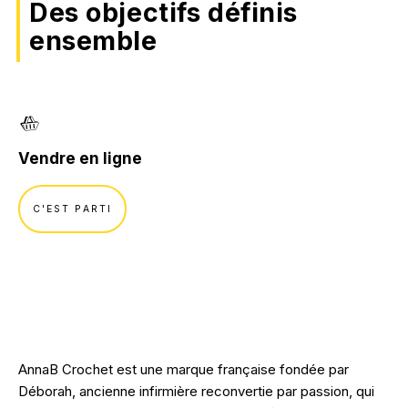
Formation Ads
Des objectifs définis
Marketing digital.
ensemble
SEO
Formation Outils
Publicité en ligne
CRM Marketing
NOS RÉALISATIONS
Vendre en ligne
Conseil.
C'EST PARTI
Stratégie digitale
Transformation digitale
UX design
Intelligence artificielle
AnnaB Crochet est une marque française fondée par
Déborah, ancienne infirmière reconvertie par passion, qui