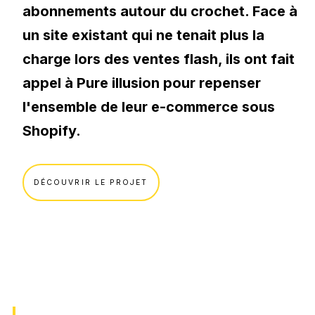
Votre secteur.
abonnements autour du crochet. Face à
Applications web, Extranet / Intranet
E-commerce.
un site existant qui ne tenait plus la
Guide : Réussir son e-commerce avec Shopify
charge lors des ventes flash, ils ont fait
Immobilier.
Développement sur-mesure.
appel à Pure illusion pour repenser
Shopify
SaaS.
TÉLÉCHARGER
l'ensemble de leur e-commerce sous
Symfony
B2B.
Shopify.
Webflow
B2C.
VOIR TOUT
Odoo
DÉCOUVRIR LE PROJET
Se former.
Python
Formation IA
Vue.js
Formation SEO
Progressive Web App (PWA)
Formation Social Media