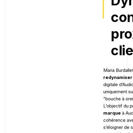
Dy
con
pro
cli
Maria Burdalle
redynamiser 
digitale d’Aud
uniquement su
“bouche à orei
L’objectif du 
marque
à Aud
cohérence ave
s’éloigner de 