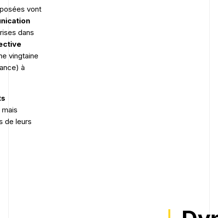
oposées vont
ication
rises dans
ective
e vingtaine
rance) à
ts
s mais
s de leurs