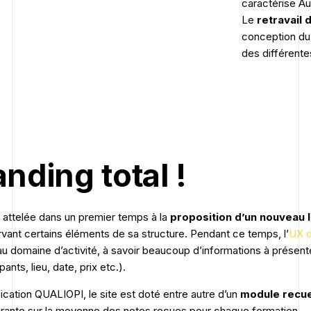
caractérise Au
Le
retravail d
conception du si
des différente
nding total !
attelée dans un premier temps à la
proposition d’un nouveau 
ervant certains éléments de sa structure. Pendant ce temps, l’
UX d
au domaine d’activité, à savoir beaucoup d’informations à présen
nts, lieu, date, prix etc.).
fication QUALIOPI, le site est doté entre autre d’un
module recuei
surante sur la moyenne des notes reçues pour chaque formation