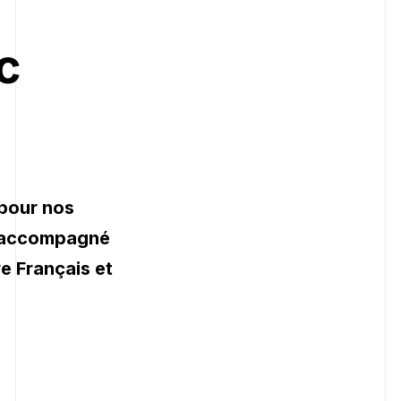
c
NOS RÉALISATIONS
 pour nos
à accompagné
re Français et