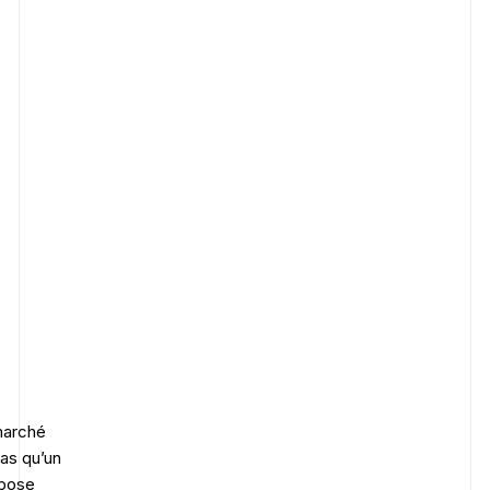
 marché
as qu’un
opose