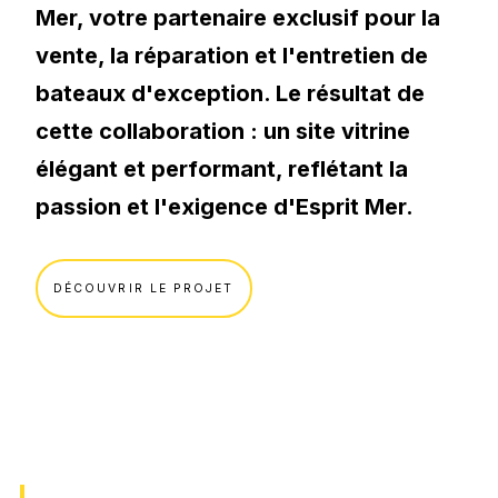
Votre secteur.
Mer, votre partenaire exclusif pour la
Applications web, Extranet / Intranet
E-commerce.
vente, la réparation et l'entretien de
VOIR TOUT
bateaux d'exception. Le résultat de
Immobilier.
Développement sur-mesure.
cette collaboration : un site vitrine
Shopify
SaaS.
élégant et performant, reflétant la
Symfony
B2B.
passion et l'exigence d'Esprit Mer.
Webflow
B2C.
Odoo
DÉCOUVRIR LE PROJET
Se former.
Python
Formation IA
Vue.js
Formation SEO
Progressive Web App (PWA)
Formation Social Media