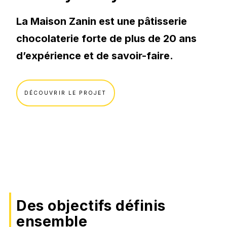
Votre secteur.
Applications web, Extranet / Intranet
La Maison Zanin est une pâtisserie
E-commerce.
Guide : Les 8 étapes pour réussir la création de
chocolaterie forte de plus de 20 ans
votre site web
Immobilier.
Développement sur-mesure.
d’expérience et de savoir-faire.
Shopify
SaaS.
TÉLÉCHARGER
Symfony
B2B.
DÉCOUVRIR LE PROJET
Webflow
B2C.
VOIR TOUT
Odoo
Se former.
Python
Formation IA
Vue.js
Formation SEO
Progressive Web App (PWA)
Des objectifs définis
Formation Social Media
ensemble