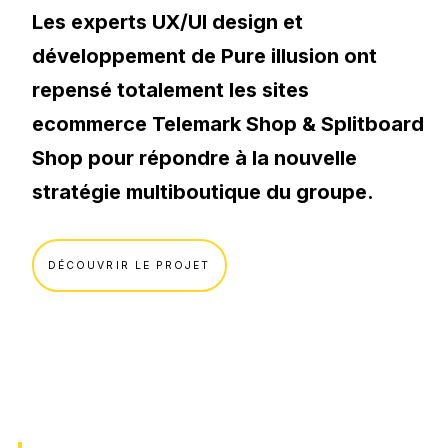
Votre secteur.
Les experts UX/UI design et
Applications web, Extranet / Intranet
E-commerce.
développement de Pure illusion ont
Guide : Les 8 étapes pour réussir la création de
votre site web
repensé totalement les sites
Immobilier.
Développement sur-mesure.
ecommerce Telemark Shop & Splitboard
Shopify
SaaS.
TÉLÉCHARGER
Shop pour répondre à la nouvelle
Symfony
B2B.
stratégie multiboutique du groupe.
Webflow
B2C.
VOIR TOUT
Odoo
DÉCOUVRIR LE PROJET
Se former.
Python
Formation IA
Vue.js
Formation SEO
Progressive Web App (PWA)
Formation Social Media