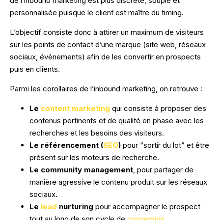
de l’inbound marketing est plus discrète, souple et
Votre secteur.
personnalisée puisque le client est maître du timing.
Applications web, Extranet / Intranet
E-commerce.
L’objectif consiste donc à attirer un maximum de visiteurs
Guide : SEO et Webflow, la combinaison
Immobilier.
sur les points de contact d’une marque (site web, réseaux
Développement sur-mesure.
gagnante pour un site web optimisé
sociaux, événements) afin de les convertir en prospects
Shopify
SaaS.
puis en clients.
TÉLÉCHARGER
Symfony
B2B.
Parmi les corollaires de l’inbound marketing, on retrouve :
Webflow
B2C.
Le
content marketing
qui consiste à proposer des
contenus pertinents et de qualité en phase avec les
VOIR TOUT
Odoo
recherches et les besoins des visiteurs.
Se former.
Le référencement (
SEO
)
pour “sortir du lot” et être
Python
présent sur les moteurs de recherche.
Formation IA
Vue.js
Le community management
, pour partager de
Formation SEO
manière agressive le contenu produit sur les réseaux
Progressive Web App (PWA)
sociaux.
Formation Social Media
Le
lead
nurturing
pour accompagner le prospect
tout au long de son cycle de
conversion
.