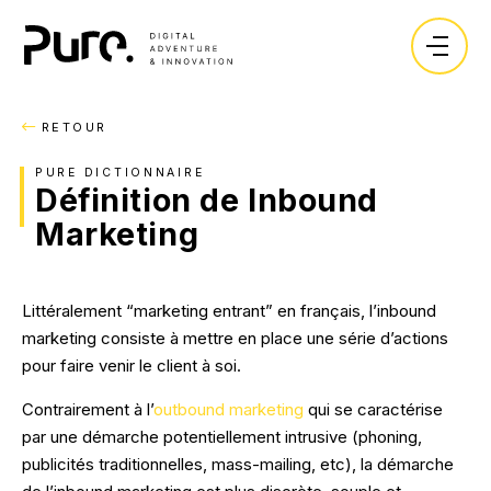
Expertises.
Vos enjeux.
RETOUR
RETOUR
RETOUR
RETOUR
Création.
Objectifs.
Blog.
L'agence.
PURE DICTIONNAIRE
Sites vitrines
Lancer un produit ou une marque.
Définition de Inbound
Lexique.
Marketing
Ressources.
Sites Ecommerce
Développer sa visibilité.
Recrutement.
Marketplace
Collecter des leads.
Littéralement “marketing entrant” en français, l’inbound
Les dossiers de nos experts.
CONTACT
Sites immobiliers
Vendre en ligne.
marketing consiste à mettre en place une série d’actions
pour faire venir le client à soi.
Application SaaS
Centraliser mes données.
Guide : Les 8 étapes pour réussir la création de
votre site web
Contrairement à l’
outbound marketing
qui se caractérise
Logiciels métier
Améliorer mes processus.
par une démarche potentiellement intrusive (phoning,
publicités traditionnelles, mass-mailing, etc), la démarche
TÉLÉCHARGER
Intégration d'ERP/CRM