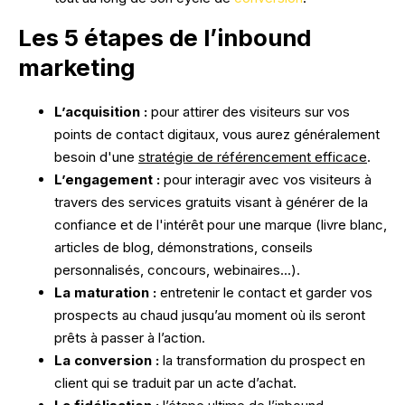
Formation Ads
Marketing digital.
Les 5 étapes de l’inbound
SEO
Formation Outils
marketing
Publicité en ligne
L’acquisition :
pour attirer des visiteurs sur vos
CRM Marketing
NOS RÉALISATIONS
points de contact digitaux, vous aurez généralement
besoin d'une
stratégie de référencement efficace
.
Conseil.
L’engagement :
pour interagir avec vos visiteurs à
travers des services gratuits visant à générer de la
Stratégie digitale
confiance et de l'intérêt pour une marque (livre blanc,
articles de blog, démonstrations, conseils
Transformation digitale
personnalisés, concours, webinaires...).
UX design
La maturation :
entretenir le contact et garder vos
prospects au chaud jusqu’au moment où ils seront
Intelligence artificielle
prêts à passer à l’action.
La conversion :
la transformation du prospect en
client qui se traduit par un acte d’achat.